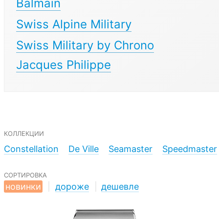
Balmain
Swiss Alpine Military
Swiss Military by Chrono
Jacques Philippe
коллекции
Constellation
De Ville
Seamaster
Speedmaster
сортировка
новинки
|
дороже
|
дешевле