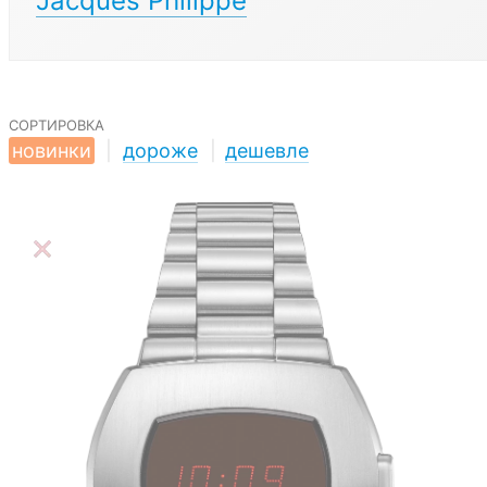
Jacques Philippe
сортировка
новинки
|
дороже
|
дешевле