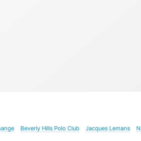
hange
Beverly Hills Polo Club
Jacques Lemans
N