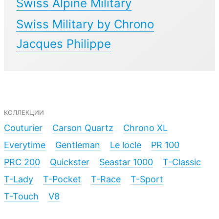
Swiss Alpine Military
Swiss Military by Chrono
Jacques Philippe
коллекции
Couturier
Carson Quartz
Chrono XL
Everytime
Gentleman
Le locle
PR 100
PRC 200
Quickster
Seastar 1000
T-Classic
T-Lady
T-Pocket
T-Race
T-Sport
T-Touch
V8