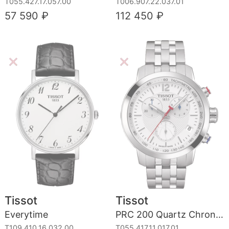
T055.427.17.057.00
T006.907.22.037.01
57 590 ₽
112 450 ₽
Tissot
Tissot
Everytime
PRC 200 Quartz Chronograph Gent NBA
T109.410.16.032.00
T055.417.11.017.01