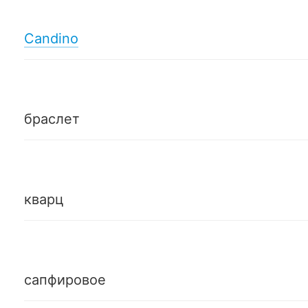
Candino
браслет
кварц
сапфировое