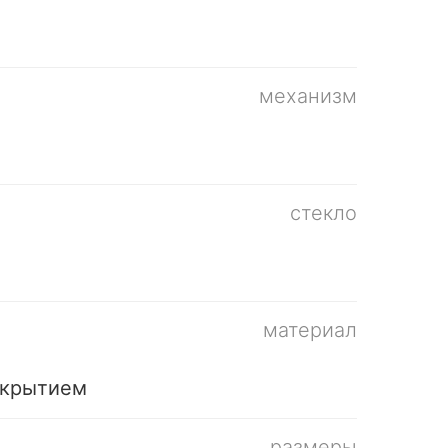
механизм
стекло
материал
окрытием
размеры