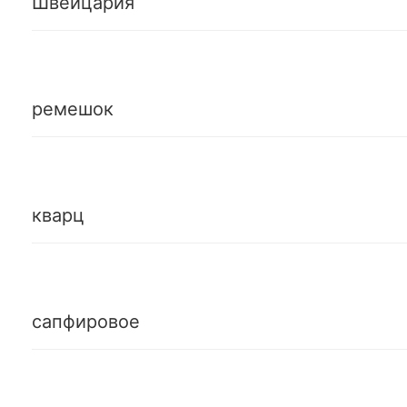
Швейцария
ремешок
кварц
сапфировое