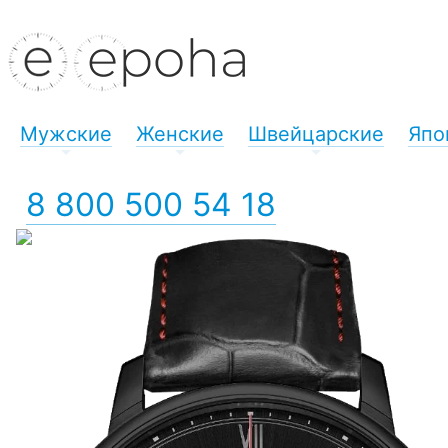
Мужские
Женские
Швейцарские
Япо
+
+
+
8 800 500 54 18