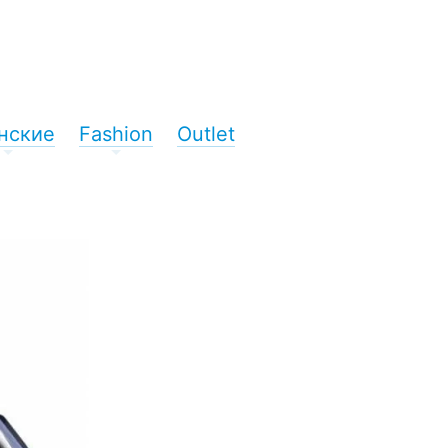
нские
Fashion
Outlet
+
+