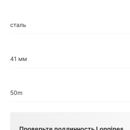
сталь
41 мм
50m
Проверьте подлинность Longines