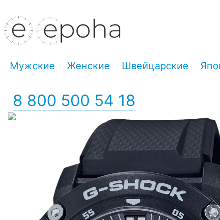
Мужские
Женские
Швейцарские
Япо
+
+
+
8 800 500 54 18