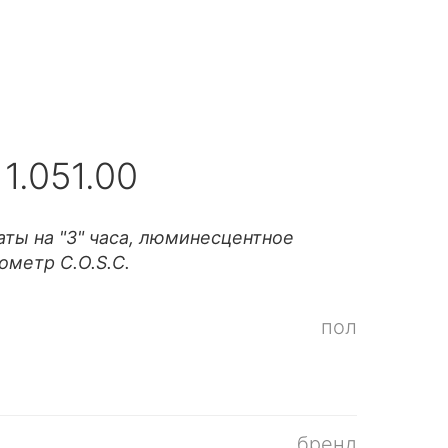
1.051.00
ты на "3" часа, люминесцентное
ометр C.O.S.C.
пол
бренд