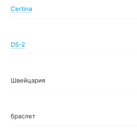
Certina
DS-2
Швейцария
браслет