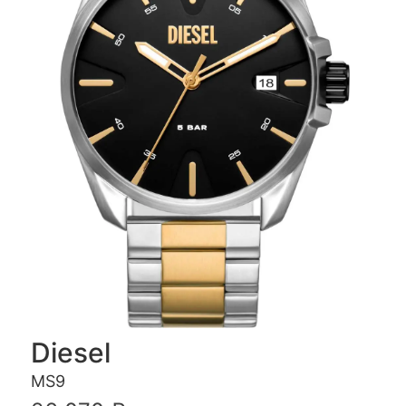
Diesel
MS9