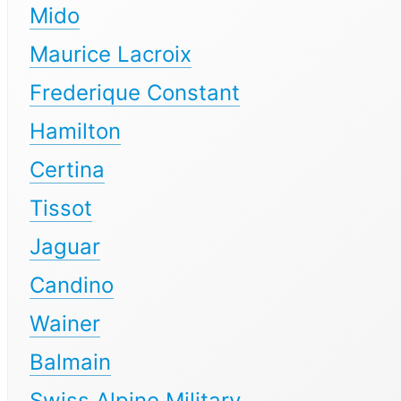
Mido
Maurice Lacroix
Frederique Constant
Hamilton
Certina
Tissot
Jaguar
Candino
Wainer
Balmain
Swiss Alpine Military