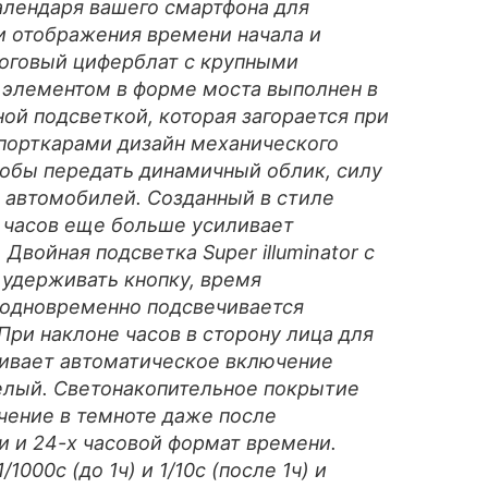
алендаря вашего смартфона для
и отображения времени начала и
логовый циферблат с крупными
элементом в форме моста выполнен в
й подсветкой, которая загорается при
спорткарами дизайн механического
тобы передать динамичный облик, силу
 автомобилей. Созданный в стиле
 часов еще больше усиливает
Двойная подсветка Super illuminator с
 удерживать кнопку, время
: одновременно подсвечивается
При наклоне часов в сторону лица для
чивает автоматическое включение
елый. Светонакопительное покрытие
чение в темноте даже после
и и 24-х часовой формат времени.
000с (до 1ч) и 1/10с (после 1ч) и