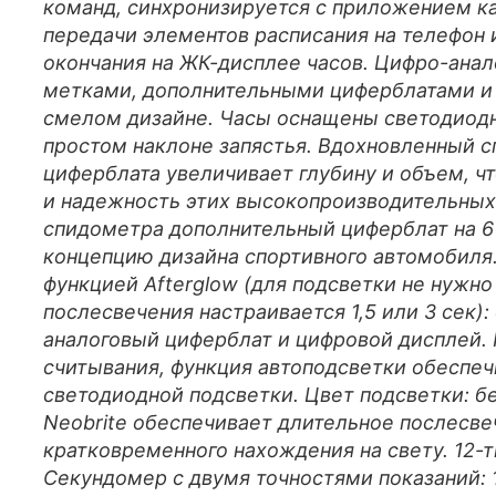
команд, синхронизируется с приложением к
передачи элементов расписания на телефон 
окончания на ЖК-дисплее часов. Цифро-ана
метками, дополнительными циферблатами и 
смелом дизайне. Часы оснащены светодиодно
простом наклоне запястья. Вдохновленный 
циферблата увеличивает глубину и объем, ч
и надежность этих высокопроизводительных
спидометра дополнительный циферблат на 6
концепцию дизайна спортивного автомобиля. 
функцией Afterglow (для подсветки не нужно
послесвечения настраивается 1,5 или 3 сек)
аналоговый циферблат и цифровой дисплей. 
считывания, функция автоподсветки обеспе
светодиодной подсветки. Цвет подсветки: б
Neobrite обеспечивает длительное послесве
кратковременного нахождения на свету. 12-т
Секундомер с двумя точностями показаний: 1/1