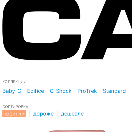
коллекции
Baby-G
Edifice
G-Shock
ProTrek
Standard
сортировка
новинки
|
дороже
|
дешевле