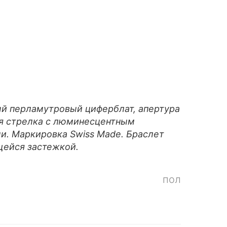
ый перламутровый циферблат, апертура
ая стрелка с люминесцентным
и. Маркировка Swiss Made. Браслет
щейся застежкой.
пол