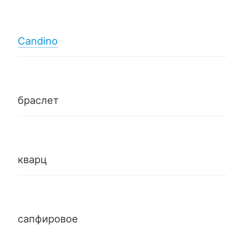
Candino
браслет
кварц
сапфировое