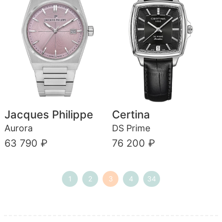
Jacques Philippe
Certina
Aurora
DS Prime
63 790 ₽
76 200 ₽
1
2
3
4
34