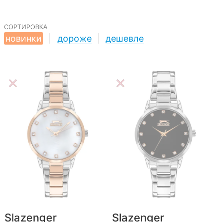
сортировка
новинки
|
дороже
|
дешевле
Slazenger
Slazenger