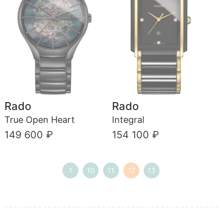
Rado
Rado
True Open Heart
Integral
149 600 ₽
154 100 ₽
1
10
11
12
13