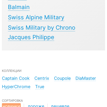
Balmain
Swiss Alpine Military
Swiss Military by Chrono
Jacques Philippe
коллекции
Captain Cook
Centrix
Coupole
DiaMaster
HyperChrome
True
сортировка
новинки
|
дороже
|
дешевле