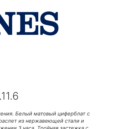
11.6
тения. Белый матовый циферблат с
раслет из нержавеющей стали и
жении 3 часа. Тройная застежка с