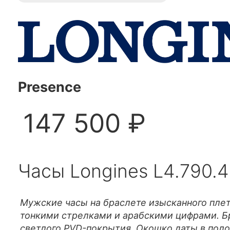
Presence
147 500 ₽
Часы Longines L4.790.4.
Мужские часы на браслете изысканного пле
тонкими стрелками и арабскими цифрами. Б
светлого PVD-покрытия. Окошко даты в поло