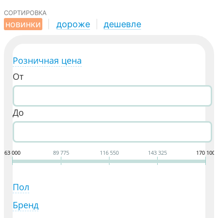
сортировка
новинки
|
дороже
|
дешевле
Розничная цена
От
До
63 000
89 775
116 550
143 325
170 100
Пол
Бренд