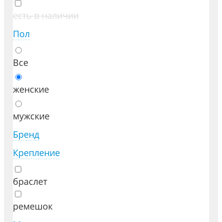
есть в наличии
Пол
Все
женские
мужские
Бренд
Крепление
браслет
ремешок