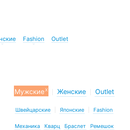
нские
Fashion
Outlet
+
+
x
Мужские
Женские
Outlet
|
|
Швейцарские
|
Японские
|
Fashion
Механика
Кварц
Браслет
Ремешок