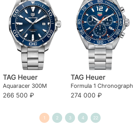
TAG Heuer
TAG Heuer
Aquaracer 300M
Formula 1 Chronograph
266 500 ₽
274 000 ₽
1
2
3
4
22