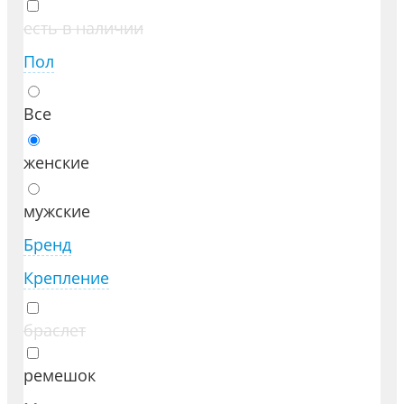
есть в наличии
Пол
Все
женские
мужские
Бренд
Крепление
браслет
ремешок